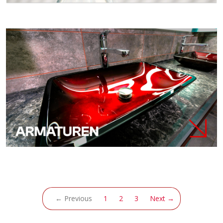
(current)
← Previous
1
2
3
Next →